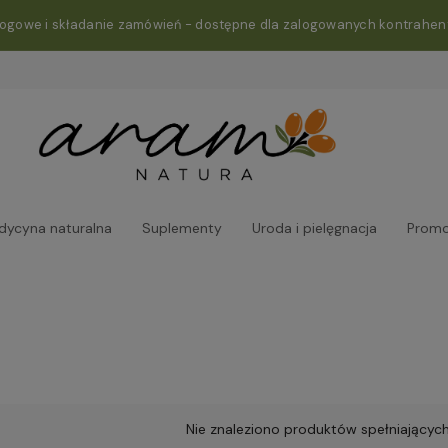
rogowe i składanie zamówień - dostępne dla zalogowanych kontrahen
dycyna naturalna
Suplementy
Uroda i pielęgnacja
Promo
Nie znaleziono produktów spełniających