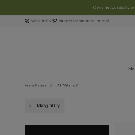
Ceny netto, rabaty p
668099967
biuro@aramnatura-hurt.pl
Me
Aram Natura
AT "Vitamin"
Ukryj filtry