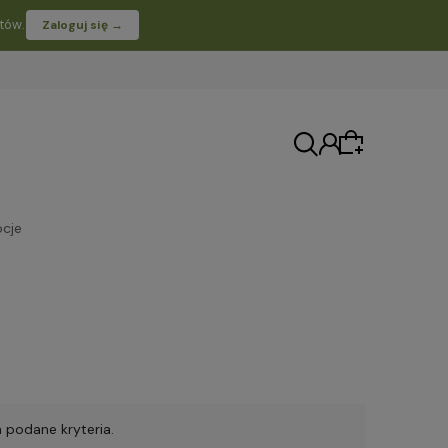
tów.
Zaloguj się →
cje
Moje konto
Twoje zamówienia
 podane kryteria.