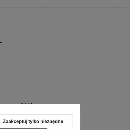
O NAS
Kontakt i dane firmy
Zaakceptuj tylko niezbędne
O firmie