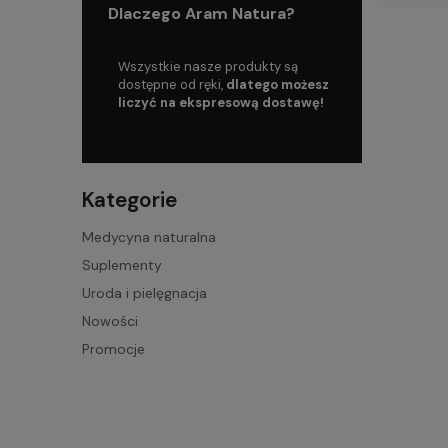
Dlaczego Aram Natura?
oku, mamy więc
Wszystkie nasze produkty są
Skorzystaj z da
dczenia na
dostępne od ręki,
dlatego możesz
już od
199 zł!
liczyć na ekspresową dostawę!
Kategorie
Medycyna naturalna
Suplementy
Uroda i pielęgnacja
Nowości
Promocje