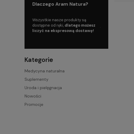
Dlaczego Aram Natura?
oku, mamy więc
Wszystkie nasze produkty są
Skorzystaj z da
dczenia na
dostępne od ręki,
dlatego możesz
już od
199 zł!
liczyć na ekspresową dostawę!
Kategorie
Medycyna naturalna
Suplementy
Uroda i pielęgnacja
Nowości
Promocje