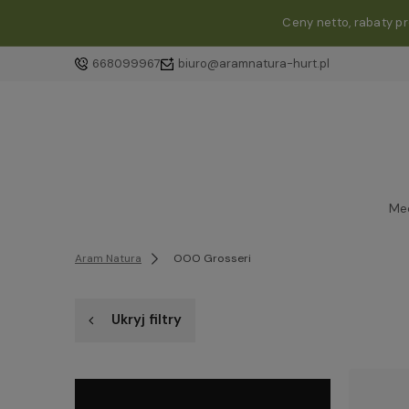
Ceny netto, rabaty p
668099967
biuro@aramnatura-hurt.pl
Me
Aram Natura
OOO Grosseri
Ukryj filtry