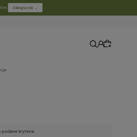
tów.
Zaloguj się →
cje
Moje konto
Twoje zamówienia
 podane kryteria.