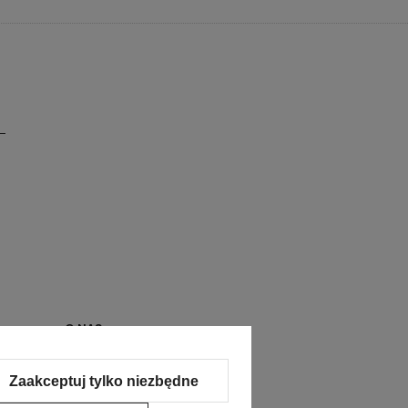
O NAS
Kontakt i dane firmy
Zaakceptuj tylko niezbędne
O firmie