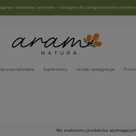
rogowe i składanie zamówień - dostępne dla zalogowanych kontrahen
dycyna naturalna
Suplementy
Uroda i pielęgnacja
Promo
Nie znaleziono produktów spełniających