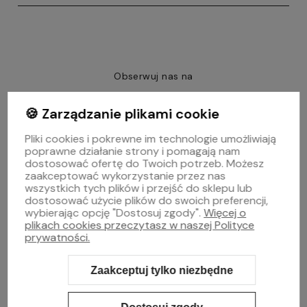
Obserwuj nas na
🍪 Zarządzanie plikami cookie
polityce prywatności
Pliki cookies i pokrewne im technologie umożliwiają
poprawne działanie strony i pomagają nam
POMOC
dostosować ofertę do Twoich potrzeb. Możesz
zaakceptować wykorzystanie przez nas
MOJE KONTO
wszystkich tych plików i przejść do sklepu lub
dostosować użycie plików do swoich preferencji,
wybierając opcję "Dostosuj zgody".
Więcej o
PŁATNOŚCI I DOSTAWA
plikach cookies przeczytasz w naszej Polityce
prywatności.
O NAS
Zaakceptuj tylko niezbędne