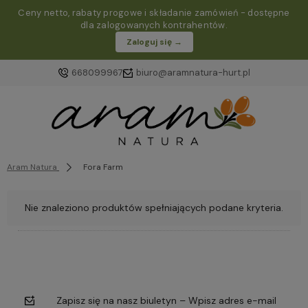
Ceny netto, rabaty progowe i składanie zamówień - dostępne
dla zalogowanych kontrahentów.
Zaloguj się →
668099967
biuro@aramnatura-hurt.pl
Aram Natura
Fora Farm
Nie znaleziono produktów spełniających podane kryteria.
Zapisz się na nasz biuletyn – Wpisz adres e-mail